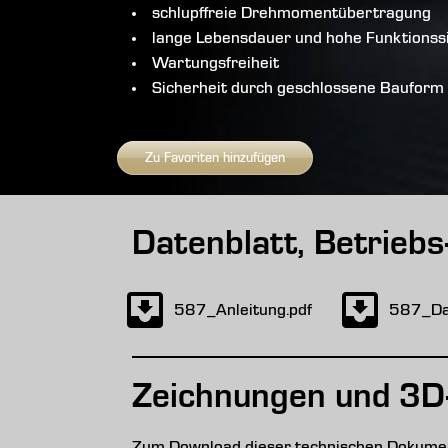
schlupffreie Drehmomentübertragung
lange Lebensdauer und hohe Funktionss
Wartungsfreiheit
Sicherheit durch geschlossene Bauform
Zu Favoriten hinzufügen
Datenblatt, Betrieb
587_Anleitung.pdf
587_Dat
Zeichnungen und 3D
Zum Download dieser technischen Dokument