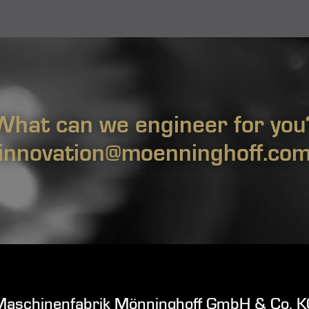
What can we engineer for you
innovation@moenninghoff.co
Maschinenfabrik Mönninghoff GmbH & Co. K