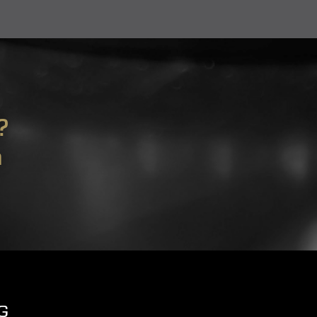
?
m
G