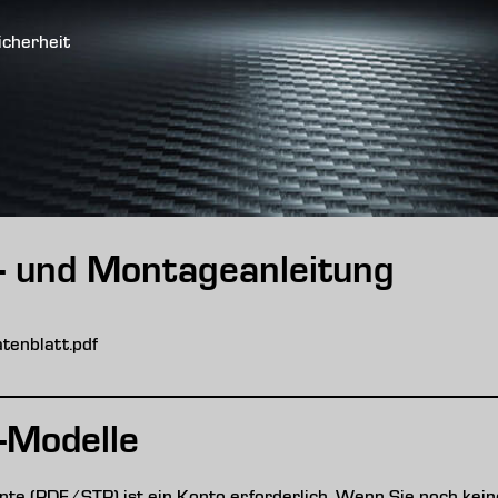
icherheit
s- und Montageanleitung
enblatt.pdf
-Modelle
e (PDF/STP) ist ein Konto erforderlich. Wenn Sie noch keine