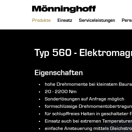
chließen
Navigation
Produkte
Einsatz
Serviceleistungen
Pers
überspringen
Typ 560 - Elektroma
Eigenschaften
hohe Drehmomente bei kleinstem Baur
20 - 2200 Nm
Sonderlösungen auf Anfrage möglich
formschlüssige Drehmomentübertragu
für schlupffreies Halten in geschalteter 
Einsatz auch bei extremen Temperature
einfache Ansteuerung mittels Gleichstr