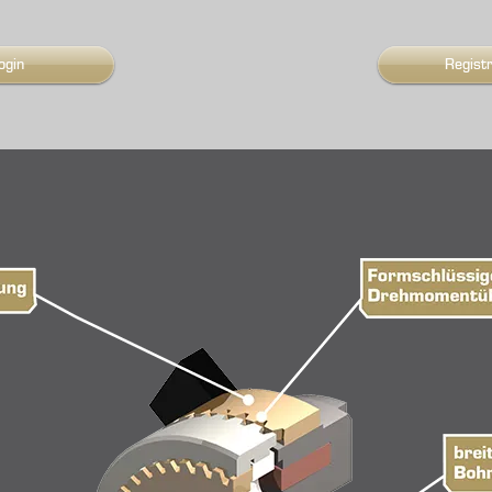
ogin
Regist