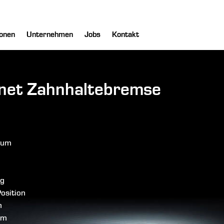
onen
Unternehmen
Jobs
Kontakt
gnet Zahnhaltebremse
aum
ng
Position
n
om