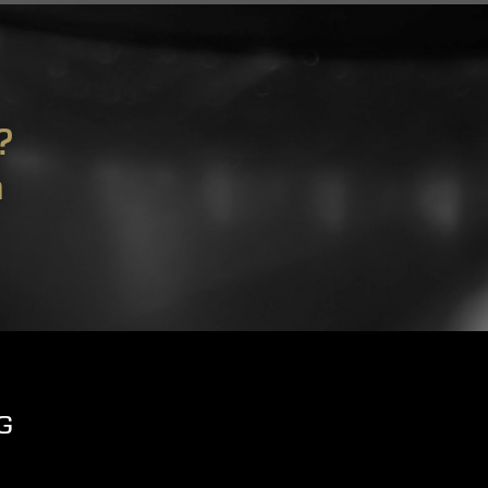
?
m
G