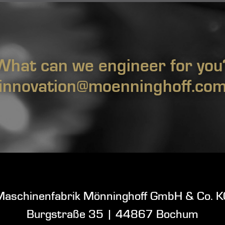
What can we engineer for you
innovation@moenninghoff.co
Maschinenfabrik Mönninghoff GmbH & Co. K
Burgstraße 35
|
44867 Bochum