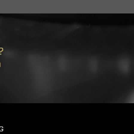
?
m
G