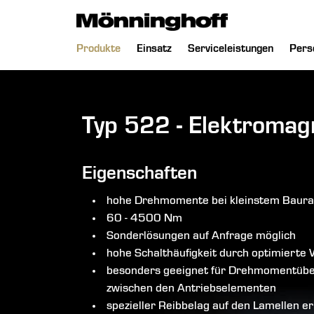
chließen
Navigation
Produkte
Einsatz
Serviceleistungen
Pers
überspringen
Typ 522 - Elektromag
Eigenschaften
hohe Drehmomente bei kleinstem Baur
60 - 4500 Nm
Sonderlösungen auf Anfrage möglich
hohe Schalthäufigkeit durch optimiert
besonders geeignet für Drehmomentüber
zwischen den Antriebselementen
spezieller Reibbelag auf den Lamellen e