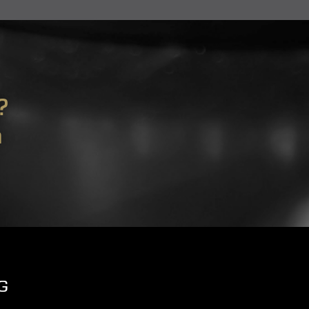
?
m
G