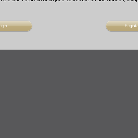
ogin
Regist