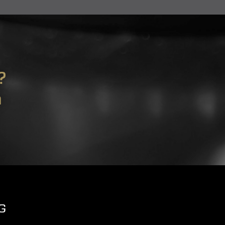
?
m
G