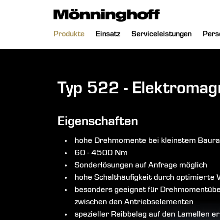
chließen
Navigation
Produkte
Einsatz
Serviceleistungen
Pers
überspringen
Typ 522 - Elektromag
Eigenschaften
hohe Drehmomente bei kleinstem Baur
60 - 4500 Nm
Sonderlösungen auf Anfrage möglich
hohe Schalthäufigkeit durch optimiert
besonders geeignet für Drehmomentüber
zwischen den Antriebselementen
spezieller Reibbelag auf den Lamellen e