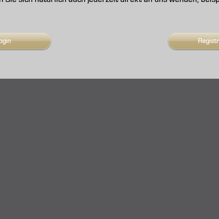
ogin
Regist