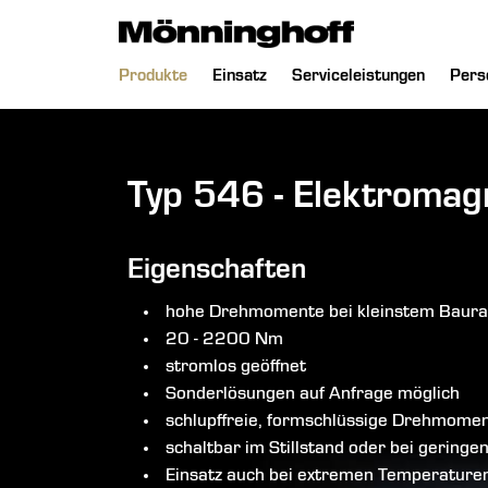
chließen
Navigation
Produkte
Einsatz
Serviceleistungen
Pers
überspringen
Typ 546 - Elektroma
Eigenschaften
hohe Drehmomente bei kleinstem Baur
20 - 2200 Nm
stromlos geöffnet
Sonderlösungen auf Anfrage möglich
schlupffreie, formschlüssige Drehmome
schaltbar im Stillstand oder bei geringe
Einsatz auch bei extremen Temperature