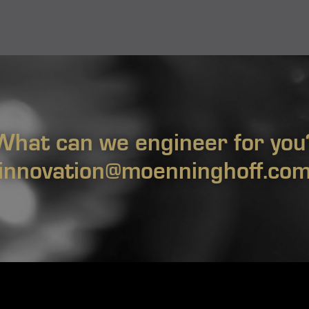
What can we engineer for you
innovation@moenninghoff.co