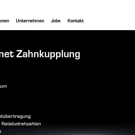
onen
Unternehmen
Jobs
Kontakt
gnet Zahnkupplung
aum
ntübertragung
n Relativdrehzahlen
n