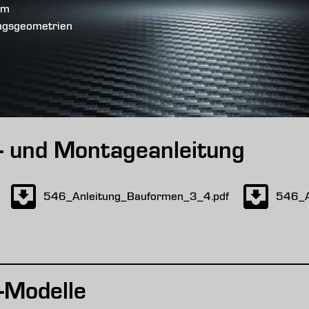
om
ungsgeometrien
s- und Montageanleitung
546_Anleitung_Bauformen_3_4.pdf
546_A
-Modelle