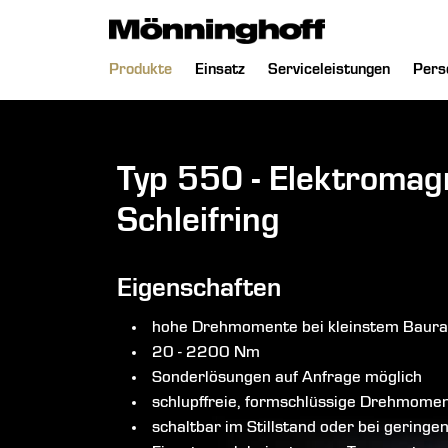
chließen
Navigation
Produkte
Einsatz
Serviceleistungen
Pers
überspringen
Typ 550 - Elektromag
Schleifring
Eigenschaften
hohe Drehmomente bei kleinstem Baur
20 - 2200 Nm
Sonderlösungen auf Anfrage möglich
schlupffreie, formschlüssige Drehmome
schaltbar im Stillstand oder bei geringe