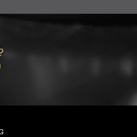
?
m
G