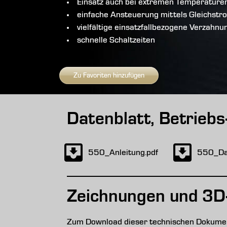
Einsatz auch bei extremen Temperature
einfache Ansteuerung mittels Gleichstr
vielfältige einsatzfallbezogene Verzahn
schnelle Schaltzeiten
Zu Favoriten hinzufügen
Datenblatt, Betrieb
550_Anleitung.pdf
550_Dat
Zeichnungen und 3D
Zum Download dieser technischen Dokument