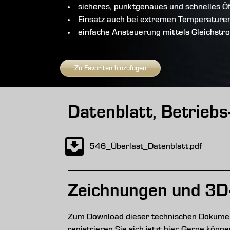
sicheres, punktgenaues und schnelles Ö
Einsatz auch bei extremen Temperature
einfache Ansteuerung mittels Gleichstr
Zu Favoriten hinzufügen
Datenblatt, Betrieb
546_Überlast_Datenblatt.pdf
Zeichnungen und 3D
Zum Download dieser technischen Dokument
registrieren Sie sich jetzt hier. Gerne kön