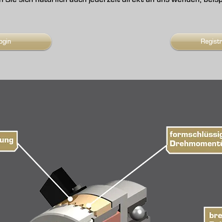
ogin
Regist