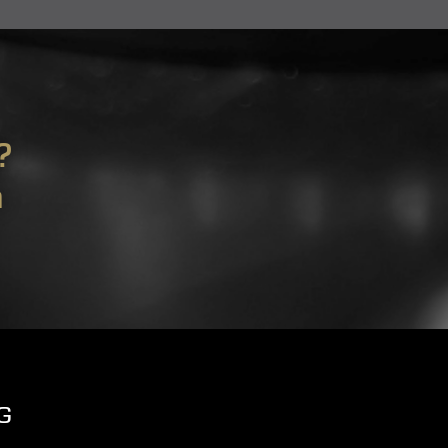
?
m
G