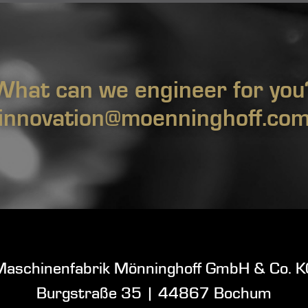
What can we engineer for you
innovation@moenninghoff.co
Maschinenfabrik Mönninghoff GmbH & Co. K
Burgstraße 35
|
44867 Bochum