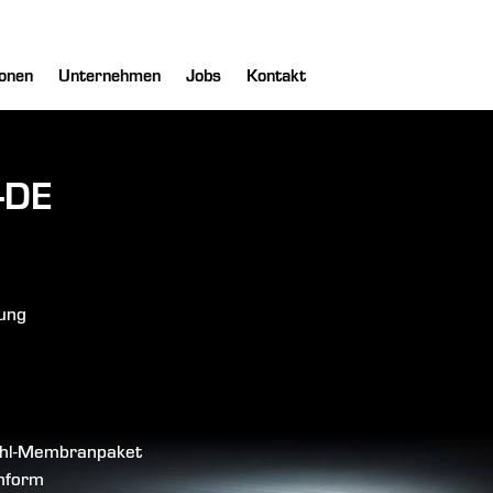
onen
Unternehmen
Jobs
Kontakt
-DE
lung
tahl-Membranpaket
anform