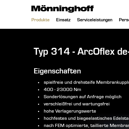
chließen
Navigation
Produkte
Einsatz
Serviceleistungen
Pers
überspringen
Typ 314 - ArcOflex de
Eigenschaften
spielfreie und drehsteife Membrankupp
400 - 23000 Nm
Sonderlösungen auf Anfrage möglich
verschleißfrei und wartungsfrei
hohe Verlagerungswerte
hochfestes und biegeelastisches Edels
nach FEM optimierte, taillierte Membr