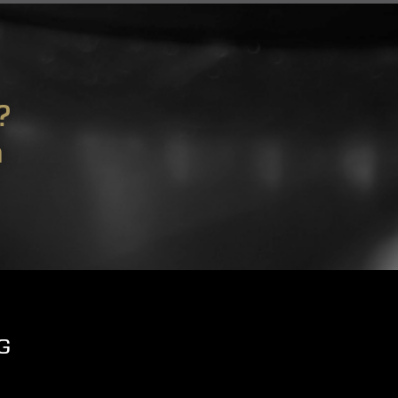
?
m
G