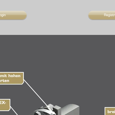
ogin
Regist