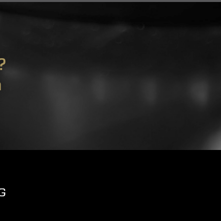
?
m
G