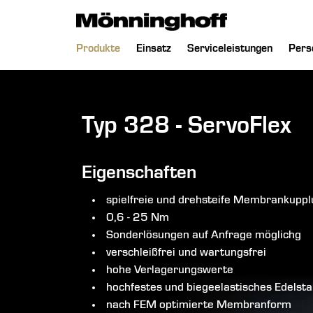
chließen
Navigation
Produkte
Einsatz
Serviceleistungen
Pers
überspringen
Typ 328 - ServoFlex
Eigenschaften
spielfreie und drehsteife Membrankupp
0,6 - 25 Nm
Sonderlösungen auf Anfrage möglichg
verschleißfrei und wartungsfrei
hohe Verlagerungswerte
hochfestes und biegeelastisches Edels
nach FEM optimierte Membranform