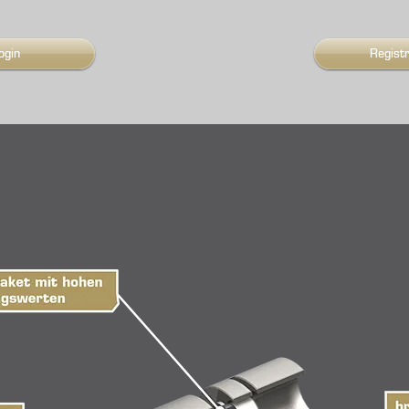
ogin
Regist