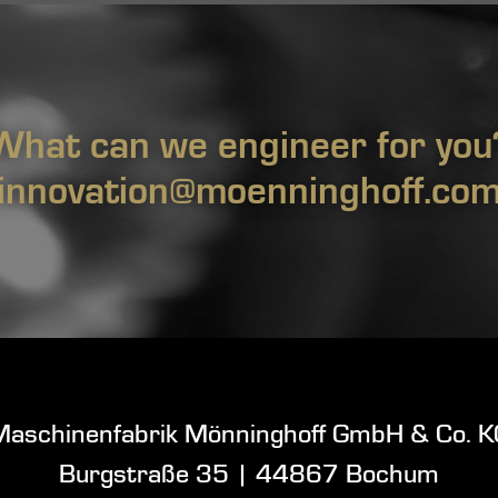
What can we engineer for you
innovation@moenninghoff.co
Maschinenfabrik Mönninghoff GmbH & Co. K
Burgstraße 35
|
44867 Bochum