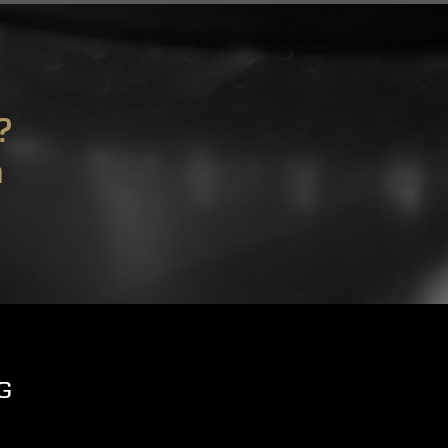
?
m
G