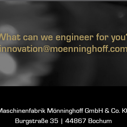
What can we engineer for you
innovation@moenninghoff.co
Maschinenfabrik Mönninghoff GmbH & Co. K
Burgstraße 35
|
44867 Bochum