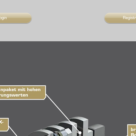
ogin
Regist