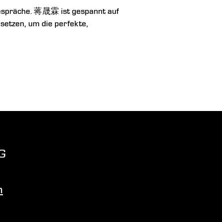
espräche.
蒋晟霖
ist gespannt auf
setzen, um die perfekte,
G
m