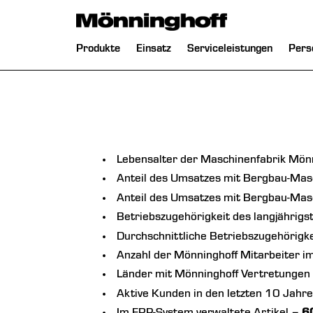
chließen
Navigation
Produkte
Einsatz
Serviceleistungen
Pers
überspringen
Lebensalter der Maschinenfabrik Mön
Anteil des Umsatzes mit Bergbau-Mas
Anteil des Umsatzes mit Bergbau-Ma
Betriebszugehörigkeit des langjährigs
Durchschnittliche Betriebszugehörigke
Anzahl der Mönninghoff Mitarbeiter 
Länder mit Mönninghoff Vertretungen
Aktive Kunden in den letzten 10 Jahr
Im ERP-System verwaltete Artikel
– 6