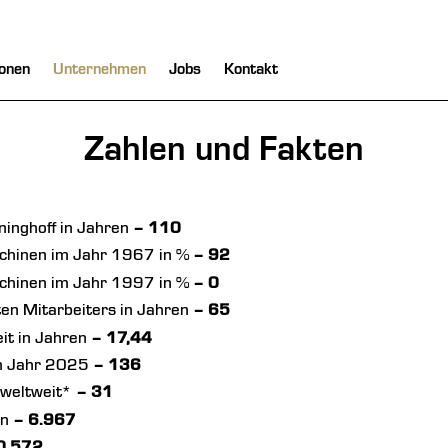
onen
Unternehmen
Jobs
Kontakt
Zahlen und Fakten
ninghoff in Jahren
– 110
chinen im Jahr 1967 in %
– 92
schinen im Jahr 1997 in %
– 0
ten Mitarbeiters in Jahren
– 65
it in Jahren
– 17,44
im Jahr 2025
– 136
 weltweit*
– 31
en
– 6.967
0.572