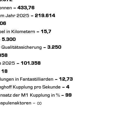
Tonnen
– 433,76
e im Jahr 2025
– 219.614
806
bel in Kilometern
– 15,7
 5.300
r Qualitätssicherung
– 3.250
358
 in 2025
– 101.358
 18
ungen in Fantastilliarden
– 12,73
nghoff Kupplung pro Sekunde
– 4
insatz der M1 Kupplung in %
– 99
chspulenaktoren –