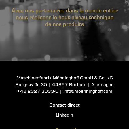
Avec nos partenaires dans le monde entier
nous réalisons le haut niveau technique
de nos produits
Maschinenfabrik Mönninghoff GmbH & Co. KG
Burgstraße 35
|
44867 Bochum
| Allemagne
+49 2327 3033-0
|
info@moenninghoff.com
Contact direct
LinkedIn