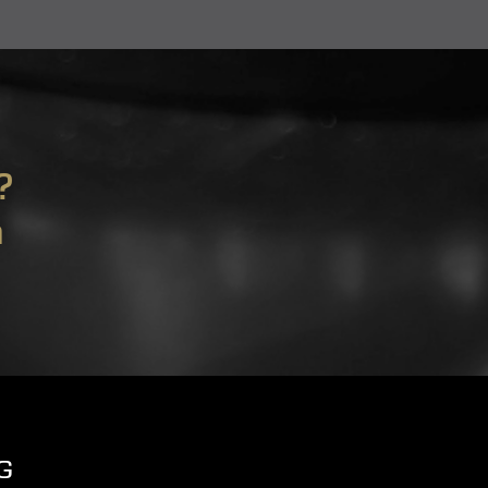
?
m
G