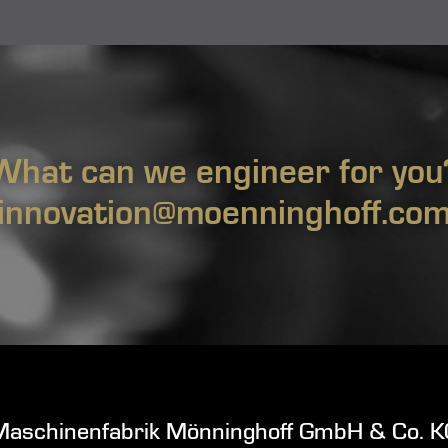
What can we engineer for you
innovation@moenninghoff.co
Maschinenfabrik Mönninghoff GmbH & Co. K