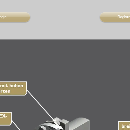
ogin
Regist