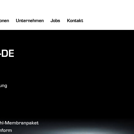
onen
Unternehmen
Jobs
Kontakt
-DE
lung
tahl-Membranpaket
anform