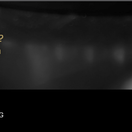
?
m
G