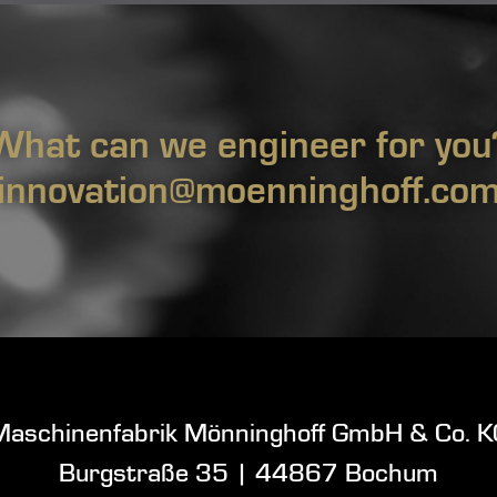
What can we engineer for you
innovation@moenninghoff.co
Maschinenfabrik Mönninghoff GmbH & Co. K
Burgstraße 35
|
44867 Bochum