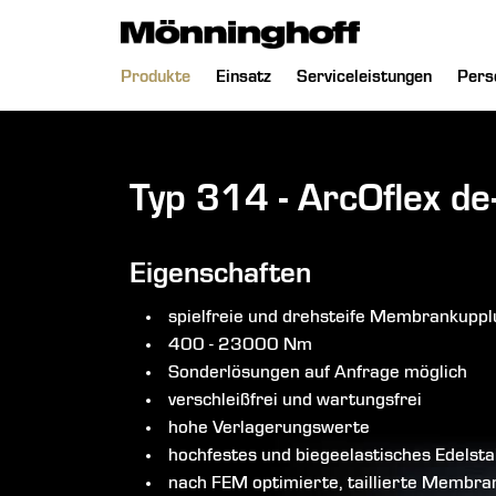
chließen
Navigation
Produkte
Einsatz
Serviceleistungen
Pers
überspringen
Typ 314 - ArcOflex de
Eigenschaften
spielfreie und drehsteife Membrankupp
400 - 23000 Nm
Sonderlösungen auf Anfrage möglich
verschleißfrei und wartungsfrei
hohe Verlagerungswerte
hochfestes und biegeelastisches Edels
nach FEM optimierte, taillierte Membr