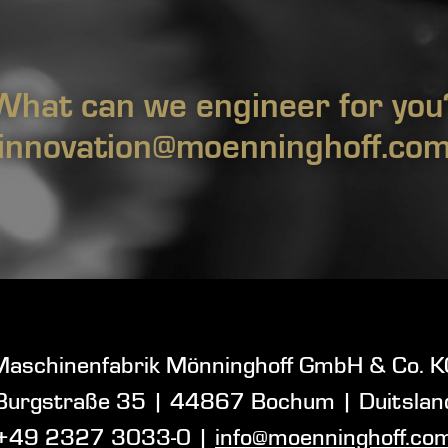
What can we engineer for you
innovation@moenninghoff.co
Maschinenfabrik Mönninghoff GmbH & Co. K
Burgstraße 35
|
44867 Bochum
|
Duitslan
+49 2327 3033-0
|
info@moenninghoff.co