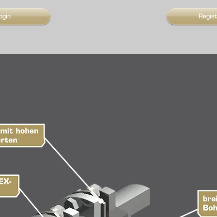
ogin
Regis