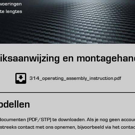
tvoeringen
te lengtes
iksaanwijzing en montagehand
314_operating_assembly_instruction.pdf
odellen
 documenten (PDF/STP) te downloaden. Als je nog geen account
chtstreeks contact met ons opnemen, bijvoorbeeld via het contac