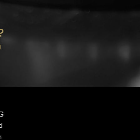
?
m
G
d
m