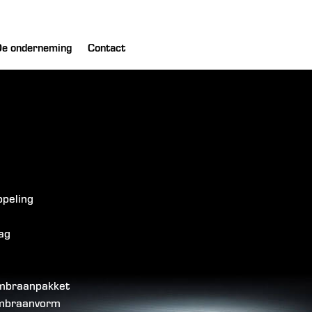
e onderneming
Contact
ppeling
ag
membraanpakket
embraanvorm