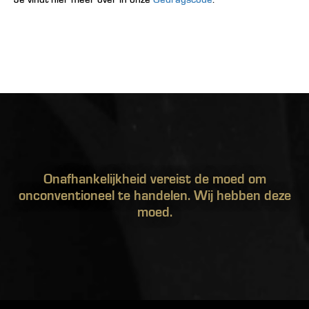
Onafhankelijkheid vereist de moed om
onconventioneel te handelen. Wij hebben deze
moed.