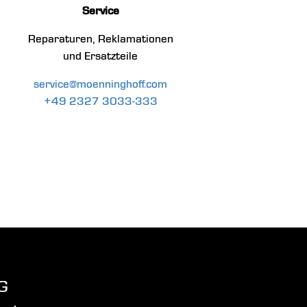
Service
Reparaturen, Reklamationen
und Ersatzteile
service@moenninghoff.com
+49 2327 3033-333
G