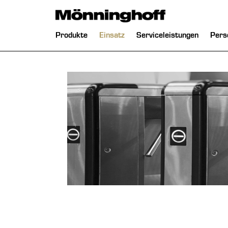
chließen
Navigation
Produkte
Einsatz
Serviceleistungen
Pers
überspringen