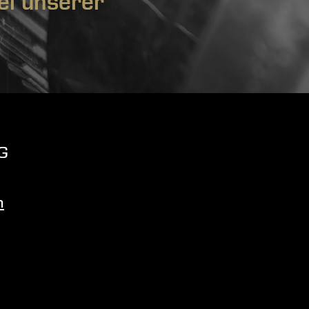
iel unserer
G
m