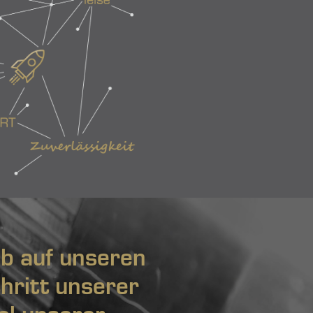
b auf unseren
hritt unserer