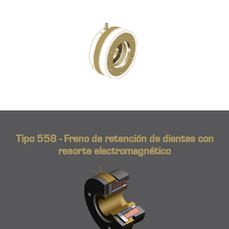
Tipo 558 - Freno de retención de dientes con
resorte electromagnético