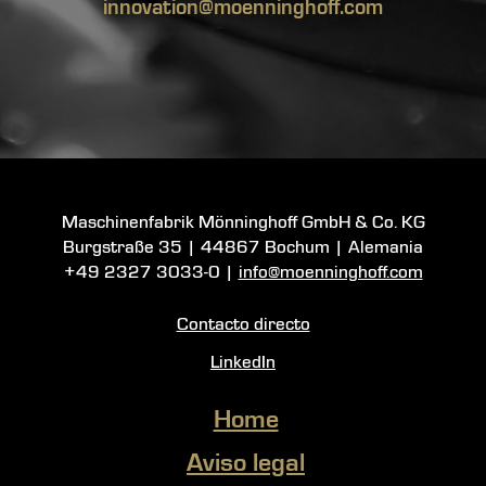
innovation@moenninghoff.com
Maschinenfabrik Mönninghoff GmbH & Co. KG
Burgstraße 35
|
44867 Bochum
| Alemania
+49 2327 3033-0
|
info@moenninghoff.com
Contacto directo
LinkedIn
Home
Aviso legal