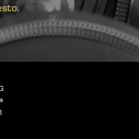
esto.
G
a
m