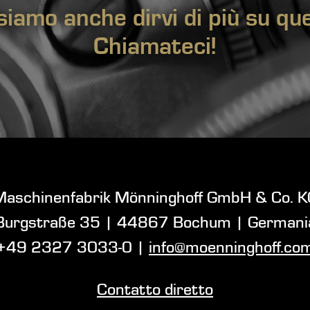
iamo anche dirvi di più su qu
Chiamateci!
Maschinenfabrik Mönninghoff GmbH & Co. K
Burgstraße 35
|
44867 Bochum
| Germani
+49 2327 3033-0
|
info@moenninghoff.co
Contatto diretto