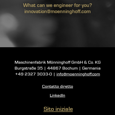
What can we engineer for you?
innovation@moenninghoff.com
Maschinenfabrik Mönninghoff GmbH & Co. KG
Burgstraße 35
|
44867 Bochum
| Germania
+49 2327 3033-0
|
info@moenninghoff.com
Contatto diretto
LinkedIn
Sito iniziale