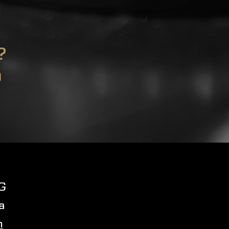
?
m
G
a
m