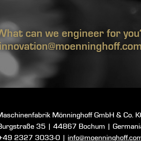
What can we engineer for you
innovation@moenninghoff.co
Maschinenfabrik Mönninghoff GmbH & Co. K
Burgstraße 35
|
44867 Bochum
| Germani
+49 2327 3033-0
|
info@moenninghoff.co