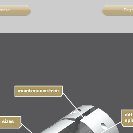
cesso
Regi