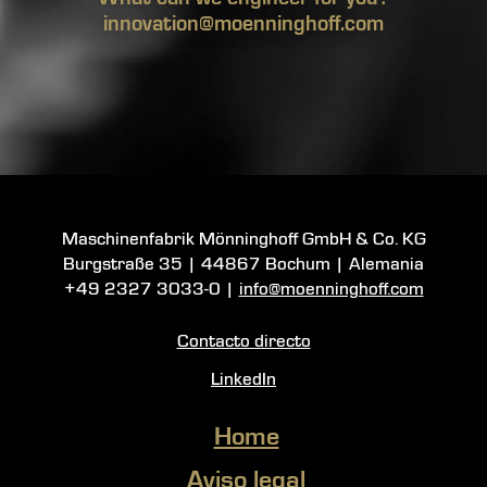
innovation@moenninghoff.com
Maschinenfabrik Mönninghoff GmbH & Co. KG
Burgstraße 35
|
44867 Bochum
| Alemania
+49 2327 3033-0
|
info@moenninghoff.com
Contacto directo
LinkedIn
Home
Aviso legal