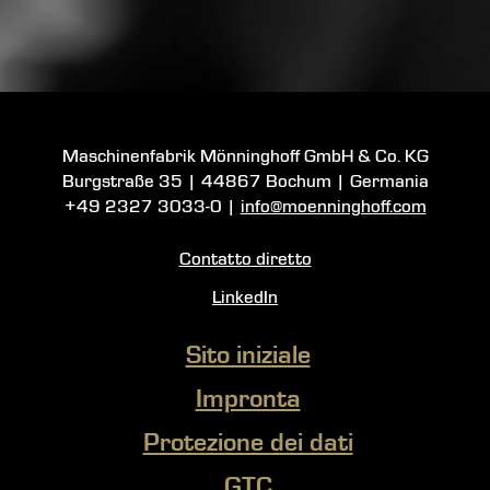
Maschinenfabrik Mönninghoff GmbH & Co. KG
Burgstraße 35
|
44867 Bochum
| Germania
+49 2327 3033-0
|
info@moenninghoff.com
Contatto diretto
LinkedIn
Sito iniziale
Impronta
Protezione dei dati
GTC